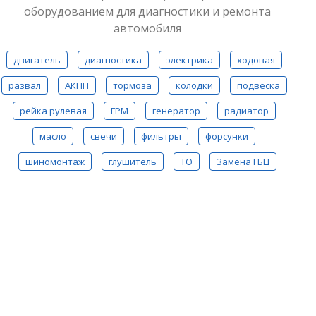
оборудованием для диагностики и ремонта
автомобиля
двигатель
диагностика
электрика
ходовая
развал
АКПП
тормоза
колодки
подвеска
рейка рулевая
ГРМ
генератор
радиатор
масло
свечи
фильтры
форсунки
шиномонтаж
глушитель
ТО
Замена ГБЦ